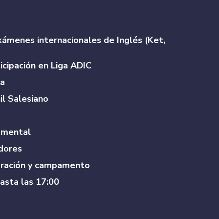
xámenes internacionales de Inglés (Ket,
icipación en Liga ADIC
ca
il Salesiano
amental
dores
gración y campamento
hasta las 17:00